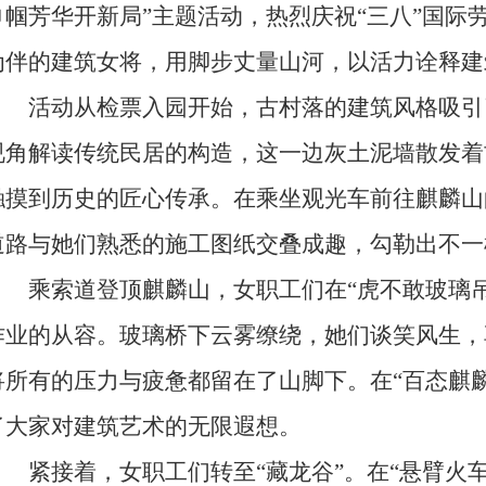
巾帼芳华开新局”主题活动，热烈庆祝“三八”国际
为伴的建筑女将，用脚步丈量山河，以活力诠释建
活动从检票入园开始，古村落的建筑风格吸引
视角解读传统民居的构造，这一边灰土泥墙散发着
触摸到历史的匠心传承。在乘坐观光车前往麒麟山
道路与她们熟悉的施工图纸交叠成趣，勾勒出不一
乘索道登顶麒麟山，女职工们在“虎不敢玻璃吊
作业的从容。玻璃桥下云雾缭绕，她们谈笑风生，
将所有的压力与疲惫都留在了山脚下。在“百态麒
了大家对建筑艺术的无限遐想。
紧接着，女职工们转至“藏龙谷”。在“悬臂火车