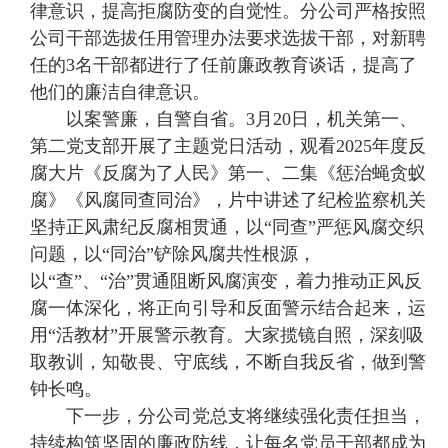
律意识，提高拒腐防变的自觉性。分公司严格按照
公司干部选拔任用管理办法要求选拔干部，对新聘
任的3名干部都进行了任前廉政教育谈话，提高了
他们的廉洁自律意识。
以案警廉，自警自省。3月20日，机关第一、
第二党支部开展了主题党日活动，观看2025年度反
腐大片《反腐为了人民》第一、二集《惩治蝇贪蚁
腐》《风腐同查同治》，片中讲述了纪检监察机关
坚持正风肃纪反腐相贯通，以“同查”严惩风腐交织
问题，以“同治”铲除风腐共性根源，
以“查”、“治”贯通阻断风腐演变，着力推动正风反
腐一体深化，将正向引导和反面警示结合起来，运
用“活教材”开展警示教育。大家揽镜自照，深刻吸
取教训，知敬畏、守底线，不断自我反省，做到警
钟长鸣。
下一步，分公司党总支将继续强化责任担当，
持续构筑坚固的廉政防线，让每名党员干部都成为